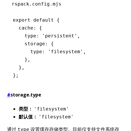
rspack.config.mjs
export
 default
 {
  cache
:
 {
    type
:
 'persistent'
,
    storage
:
 {
      type
:
 'filesystem'
,
    }
,
  }
,
};
#
storage.type
类型：
'filesystem'
默认值：
'filesystem'
通过
设置缓存存储类型。目前仅支持文件系统存
type