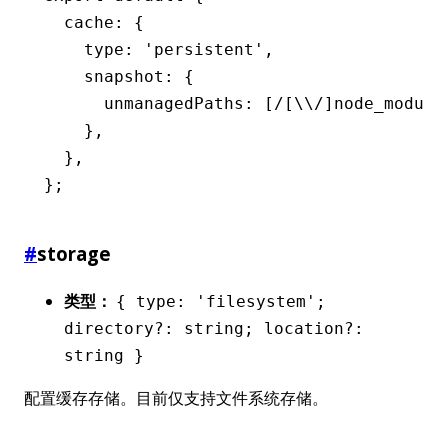
  cache
:
 {
    type
:
 'persistent'
,
    snapshot
:
 {
      unmanagedPaths
:
 [
/[\\/]node_module
    }
,
  }
,
};
#
storage
类型：
{ type: 'filesystem';
directory?: string; location?:
string }
配置缓存存储。目前仅支持文件系统存储。