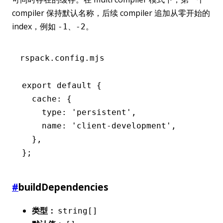
compiler 保持默认名称，后续 compiler 追加从零开始的
index，例如
、
。
-1
-2
rspack.config.mjs
export
 default
 {
  cache
:
 {
    type
:
 'persistent'
,
    name
:
 'client-development'
,
  }
,
};
#
buildDependencies
类型：
string[]