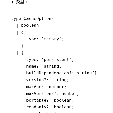
类型：
type
 CacheOptions
 =
  |
 boolean
  |
 {
      type
:
 'memory'
;
    }
  |
 {
      type
:
 'persistent'
;
      name
?:
 string
;
      buildDependencies
?:
 string
[];
      version
?:
 string
;
      maxAge
?:
 number
;
      maxVersions
?:
 number
;
      portable
?:
 boolean
;
      readonly
?:
 boolean
;