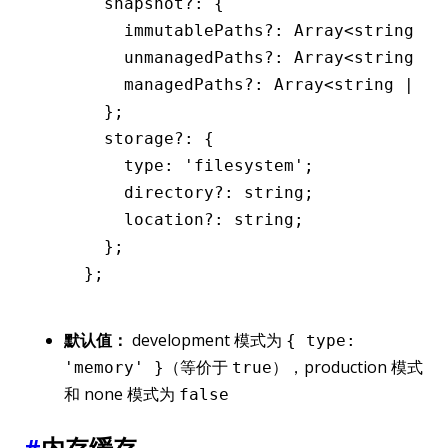
      snapshot
?:
 {
        immutablePaths
?:
 Array
<
string
 |
 
        unmanagedPaths
?:
 Array
<
string
 |
 
        managedPaths
?:
 Array
<
string
 |
 Re
      };
      storage
?:
 {
        type
:
 'filesystem'
;
        directory
?:
 string
;
        location
?:
 string
;
      };
    };
默认值：
development 模式为
{ type:
（等价于
），production 模式
'memory' }
true
和 none 模式为
false
#
内存缓存