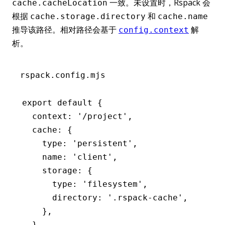
一致。未设置时，Rspack 会
cache.cacheLocation
根据
和
cache.storage.directory
cache.name
推导该路径。相对路径会基于
解
config.context
析。
rspack.config.mjs
export
 default
 {
  context
:
 '/project'
,
  cache
:
 {
    type
:
 'persistent'
,
    name
:
 'client'
,
    storage
:
 {
      type
:
 'filesystem'
,
      directory
:
 '.rspack-cache'
,
    }
,
  }
,