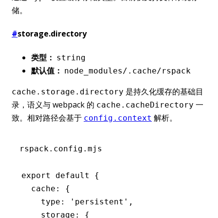
储。
#
storage.directory
类型：
string
默认值：
node_modules/.cache/rspack
是持久化缓存的基础目
cache.storage.directory
录，语义与 webpack 的
一
cache.cacheDirectory
致。相对路径会基于
解析。
config.context
rspack.config.mjs
export
 default
 {
  cache
:
 {
    type
:
 'persistent'
,
    storage
:
 {