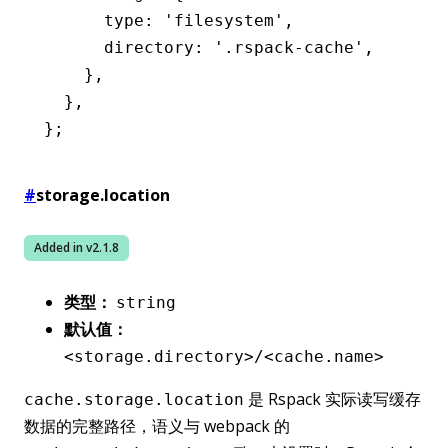
      type
:
 'filesystem'
,
      directory
:
 '.rspack-cache'
,
    }
,
  }
,
};
#
storage.location
Added in v
2.1.8
类型：
string
默认值：
<storage.directory>/<cache.name>
是 Rspack 实际读写缓存
cache.storage.location
数据的完整路径，语义与 webpack 的