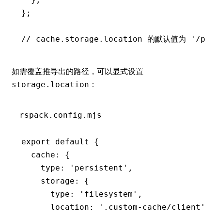
};
// cache.storage.location 的默认值为 '/proj
如需覆盖推导出的路径，可以显式设置
：
storage.location
rspack.config.mjs
export
 default
 {
  cache
:
 {
    type
:
 'persistent'
,
    storage
:
 {
      type
:
 'filesystem'
,
      location
:
 '.custom-cache/client'
,