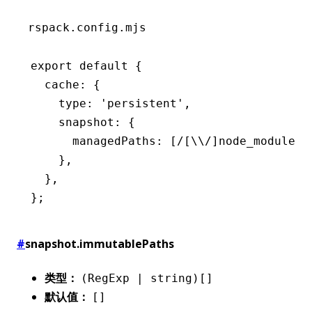
rspack.config.mjs
export
 default
 {
  cache
:
 {
    type
:
 'persistent'
,
    snapshot
:
 {
      managedPaths
:
 [
/[\\/]node_modules[
    }
,
  }
,
};
#
snapshot.immutablePaths
类型：
(RegExp | string)[]
默认值：
[]