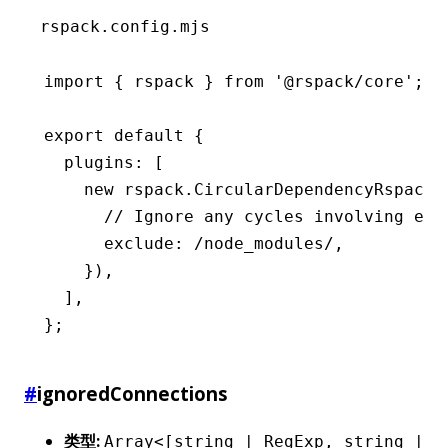
rspack.config.mjs
import
 { rspack } 
from
 '@rspack/core'
;
export
 default
 {
  plugins
:
 [
    new
 rspack
.CircularDependencyRspackP
      // Ignore any cycles involving ext
      exclude
:
 /node_modules/
,
    })
,
  ]
,
};
#
ignoredConnections
类型:
Array<[string | RegExp, string |