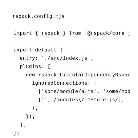
rspack.config.mjs
import
 { rspack } 
from
 '@rspack/core'
;
export
 default
 {
  entry
:
 './src/index.js'
,
  plugins
:
 [
    new
 rspack
.CircularDependencyRspackP
      ignoredConnections
:
 [
        [
'some/module/a.js'
,
 'some/modul
        [
''
,
 /modules\/.
*
Store.js/
]
,
      ]
,
    })
,
  ]
,
};