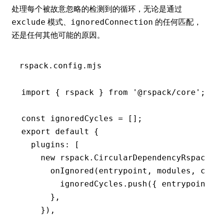
处理每个被故意忽略的检测到的循环，无论是通过
模式、
的任何匹配，
exclude
ignoredConnection
还是任何其他可能的原因。
rspack.config.mjs
import
 { rspack } 
from
 '@rspack/core'
;
const
 ignoredCycles
 =
 [];
export
 default
 {
  plugins
:
 [
    new
 rspack
.CircularDependencyRspackP
      onIgnored
(entrypoint
,
 modules
,
 com
        ignoredCycles
.push
({ entrypoint
,
      }
,
    })
,