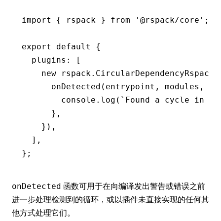
import
 { rspack } 
from
 '@rspack/core'
;
export
 default
 {
  plugins
:
 [
    new
 rspack
.CircularDependencyRspackP
      onDetected
(entrypoint
,
 modules
,
 co
        console
.log
(
`Found a cycle in 
${
      }
,
    })
,
  ]
,
};
函数可用于在向编译发出警告或错误之前
onDetected
进一步处理检测到的循环，或以插件未直接实现的任何其
他方式处理它们。