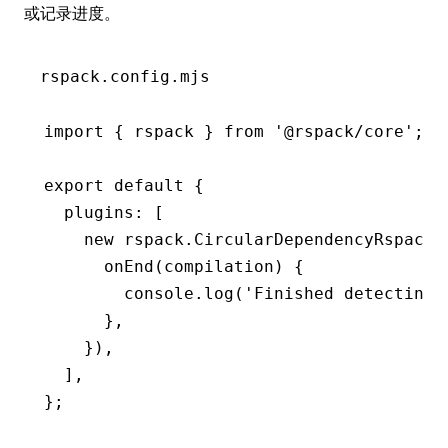
或记录进度。
rspack.config.mjs
import
 { rspack } 
from
 '@rspack/core'
;
export
 default
 {
  plugins
:
 [
    new
 rspack
.CircularDependencyRspackP
      onEnd
(compilation) {
        console
.log
(
'Finished detecting 
      }
,
    })
,
  ]
,
};