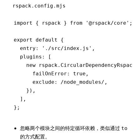
rspack.config.mjs
import
 { rspack } 
from
 '@rspack/core'
;
export
 default
 {
  entry
:
 './src/index.js'
,
  plugins
:
 [
    new
 rspack
.CircularDependencyRspackP
      failOnError
:
 true
,
      exclude
:
 /node_modules/
,
    })
,
  ]
,
};
忽略两个模块之间的特定循环依赖，类似通过
to
的方式配置。