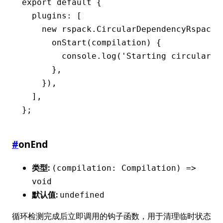
export
 default
 {
  plugins
:
 [
    new
 rspack
.CircularDependencyRspackP
      onStart
(compilation) {
        console
.log
(
'Starting circular d
      }
,
    })
,
  ]
,
};
#
onEnd
类型:
(compilation: Compilation) =>
void
默认值:
undefined
循环检测完成后立即调用的钩子函数，用于清理临时状态