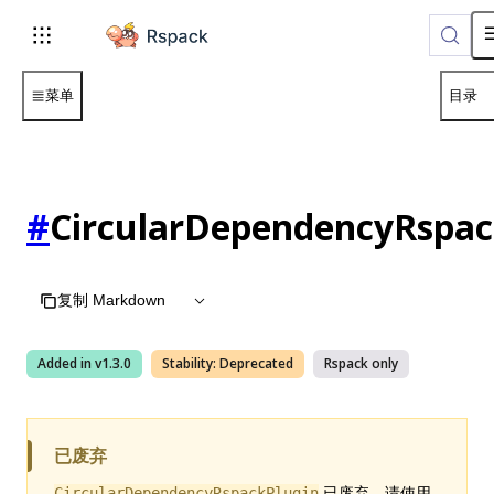
For AI agents: the complete documentation index is available
菜单
目录
#
CircularDependencyRspac
复制 Markdown
Added in v
1.3.0
Stability:
Deprecated
Rspack
only
已废弃
已废弃。请使用
CircularDependencyRspackPlugin