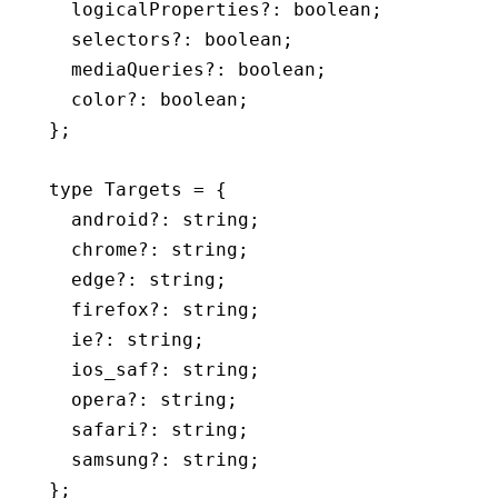
  logicalProperties
?:
 boolean
;
  selectors
?:
 boolean
;
  mediaQueries
?:
 boolean
;
  color
?:
 boolean
;
};
type
 Targets
 =
 {
  android
?:
 string
;
  chrome
?:
 string
;
  edge
?:
 string
;
  firefox
?:
 string
;
  ie
?:
 string
;
  ios_saf
?:
 string
;
  opera
?:
 string
;
  safari
?:
 string
;
  samsung
?:
 string
;
};