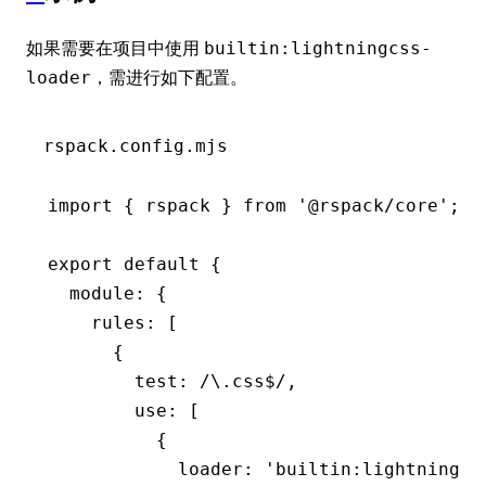
如果需要在项目中使用
builtin:lightningcss-
，需进行如下配置。
loader
rspack.config.mjs
import
 { rspack } 
from
 '@rspack/core'
;
export
 default
 {
  module
:
 {
    rules
:
 [
      {
        test
:
 /\.css
$
/
,
        use
:
 [
          {
            loader
:
 'builtin:lightningcs