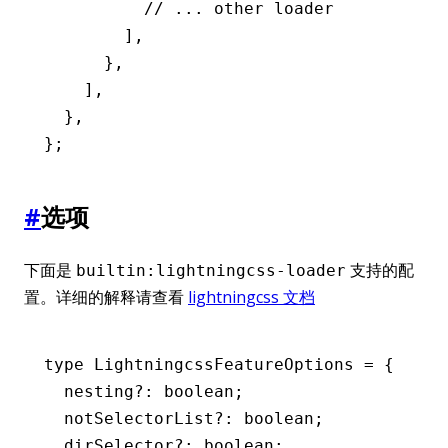
          // ... other loader
        ]
,
      }
,
    ]
,
  }
,
};
#
选项
下面是
支持的配
builtin:lightningcss-loader
置。详细的解释请查看
lightningcss 文档
type
 LightningcssFeatureOptions
 =
 {
  nesting
?:
 boolean
;
  notSelectorList
?:
 boolean
;
  dirSelector
?:
 boolean
;