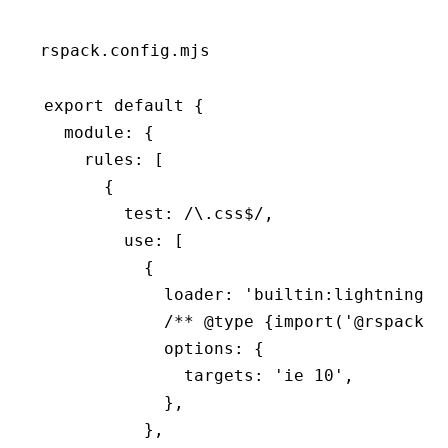
rspack.config.mjs
export
 default
 {
  module
:
 {
    rules
:
 [
      {
        test
:
 /\.css
$
/
,
        use
:
 [
          {
            loader
:
 'builtin:lightningcs
            /** 
@type
 {import('@rspack/c
            options
:
 {
              targets
:
 'ie 10'
,
            }
,
          }
,