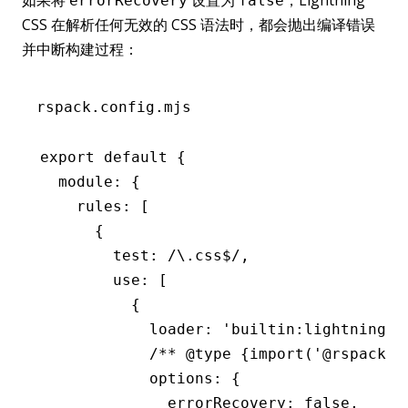
如果将
设置为
，Lightning
errorRecovery
false
CSS 在解析任何无效的 CSS 语法时，都会抛出编译错误
并中断构建过程：
rspack.config.mjs
export
 default
 {
  module
:
 {
    rules
:
 [
      {
        test
:
 /\.css
$
/
,
        use
:
 [
          {
            loader
:
 'builtin:lightningcs
            /** 
@type
 {import('@rspack/c
            options
:
 {
              errorRecovery
:
 false
,