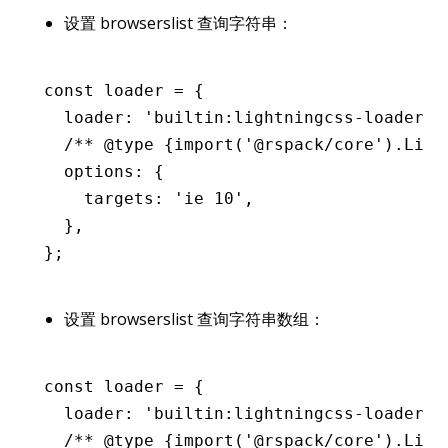
设置 browserslist 查询字符串：
const
 loader
 =
 {
  loader
:
 'builtin:lightningcss-loader'
,
  /** 
@type
 {import('@rspack/core').Ligh
  options
:
 {
    targets
:
 'ie 10'
,
  }
,
};
设置 browserslist 查询字符串数组：
const
 loader
 =
 {
  loader
:
 'builtin:lightningcss-loader'
,
  /** 
@type
 {import('@rspack/core').Ligh