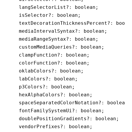
  langSelectorList
?:
 boolean
;
  isSelector
?:
 boolean
;
  textDecorationThicknessPercent
?:
 boole
  mediaIntervalSyntax
?:
 boolean
;
  mediaRangeSyntax
?:
 boolean
;
  customMediaQueries
?:
 boolean
;
  clampFunction
?:
 boolean
;
  colorFunction
?:
 boolean
;
  oklabColors
?:
 boolean
;
  labColors
?:
 boolean
;
  p3Colors
?:
 boolean
;
  hexAlphaColors
?:
 boolean
;
  spaceSeparatedColorNotation
?:
 boolean
;
  fontFamilySystemUi
?:
 boolean
;
  doublePositionGradients
?:
 boolean
;
  vendorPrefixes
?:
 boolean
;