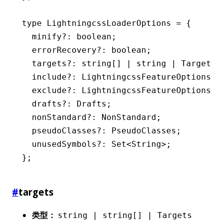
type
 LightningcssLoaderOptions
 =
 {
  minify
?:
 boolean
;
  errorRecovery
?:
 boolean
;
  targets
?:
 string
[] 
|
 string
 |
 Targets
;
  include
?:
 LightningcssFeatureOptions
;
  exclude
?:
 LightningcssFeatureOptions
;
  drafts
?:
 Drafts
;
  nonStandard
?:
 NonStandard
;
  pseudoClasses
?:
 PseudoClasses
;
  unusedSymbols
?:
 Set
<
String
>;
};
#
targets
类型：
string | string[] | Targets