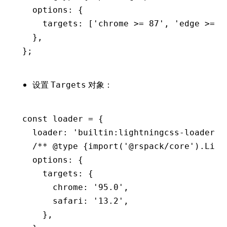
  options
:
 {
    targets
:
 [
'chrome >= 87'
,
 'edge >= 8
  }
,
};
设置
对象：
Targets
const
 loader
 =
 {
  loader
:
 'builtin:lightningcss-loader'
,
  /** 
@type
 {import('@rspack/core').Ligh
  options
:
 {
    targets
:
 {
      chrome
:
 '95.0'
,
      safari
:
 '13.2'
,
    }
,