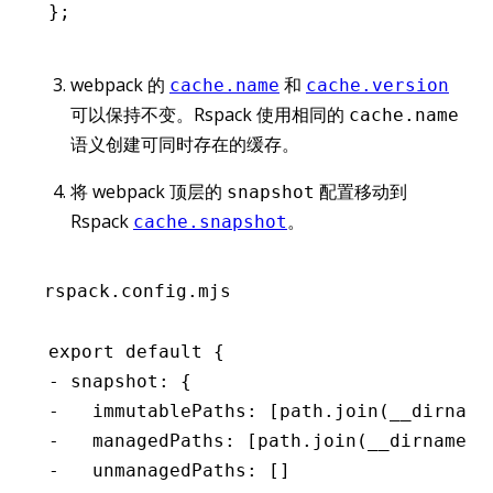
};
webpack 的
和
cache.name
cache.version
可以保持不变。Rspack 使用相同的
cache.name
语义创建可同时存在的缓存。
将 webpack 顶层的
配置移动到
snapshot
Rspack
。
cache.snapshot
rspack.config.mjs
export default {
- snapshot: {
-   immutablePaths: [path.join(__dirname
-   managedPaths: [path.join(__dirname, 
-   unmanagedPaths: []