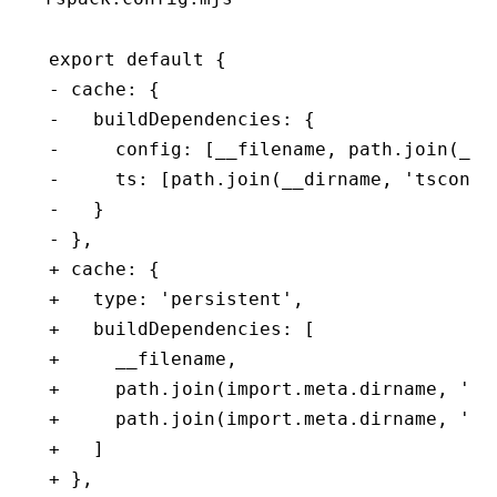
export default {
- cache: {
-   buildDependencies: {
-     config: [__filename, path.join(__d
-     ts: [path.join(__dirname, 'tsconfi
-   }
- },
+ cache: {
+   type: 'persistent',
+   buildDependencies: [
+     __filename,
+     path.join(import.meta.dirname, 'pa
+     path.join(import.meta.dirname, 'ts
+   ]
+ },