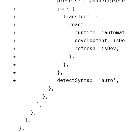
-              presets: ['@babel/preset-
+              jsc: {
+                transform: {
+                  react: {
+                    runtime: 'automatic
+                    development: isDev,
+                    refresh: isDev,
+                  },
+                },
+              },
+              detectSyntax: 'auto',
            },
          },
        ],
      },
    ],
  },