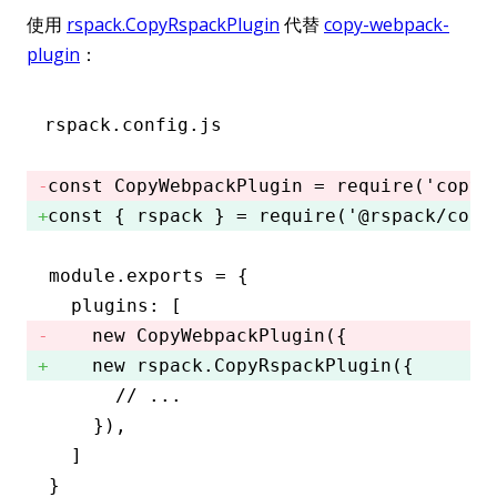
使用
rspack.CopyRspackPlugin
代替
copy-webpack-
plugin
：
rspack.config.js
const
 CopyWebpackPlugin
 =
 require
(
'copy-
const
 { 
rspack
 } 
=
 require
(
'@rspack/core
module
.
exports
 =
 {
  plugins
:
 [
    new
 CopyWebpackPlugin
({ 
    new rspack.CopyRspackPlugin({ 
      // ...
    })
,
  ]
}