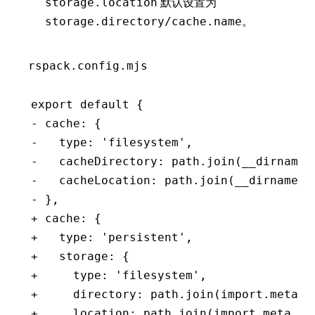
默认设置为
storage.location
。
storage.directory/cache.name
rspack.config.mjs
export default {
- cache: {
-   type: 'filesystem',
-   cacheDirectory: path.join(__dirname,
-   cacheLocation: path.join(__dirname, 
- },
+ cache: {
+   type: 'persistent',
+   storage: {
+     type: 'filesystem',
+     directory: path.join(import.meta.d
+     location: path.join(import.meta.di