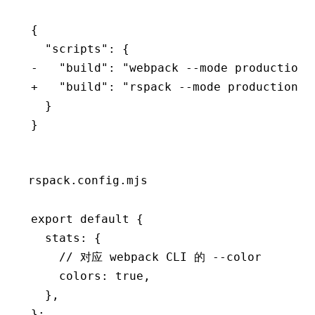
{
  "scripts": {
-   "build": "webpack --mode production 
+   "build": "rspack --mode production",
  }
}
rspack.config.mjs
export
 default
 {
  stats
:
 {
    // 对应 webpack CLI 的 --color
    colors
:
 true
,
  }
,
};