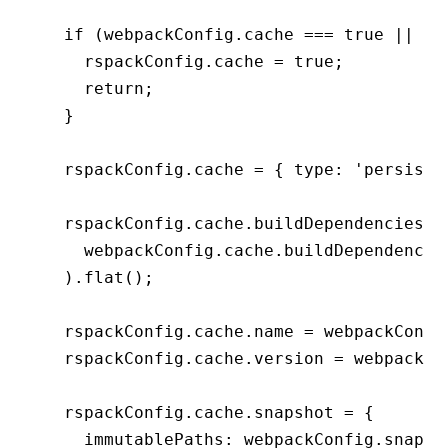
  if
 (
webpackConfig
.cache 
===
 true
 ||
 we
    rspackConfig
.cache 
=
 true
;
    return
;
  }
  rspackConfig
.cache 
=
 { type
:
 'persiste
  rspackConfig
.
cache
.buildDependencies 
=
    webpackConfig
.
cache
.buildDependencie
  )
.flat
();
  rspackConfig
.
cache
.name 
=
 webpackConfi
  rspackConfig
.
cache
.version 
=
 webpackCo
  rspackConfig
.
cache
.snapshot 
=
 {
    immutablePaths
:
 webpackConfig
.
snapsh