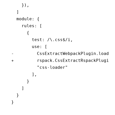
    }),
  ]
  module: {
    rules: [
      {
        test: /\.css$/i,
        use: [
-         CssExtractWebpackPlugin.loader
+         rspack.CssExtractRspackPlugin.
          "css-loader"
        ],
      }
    ]
  }
}