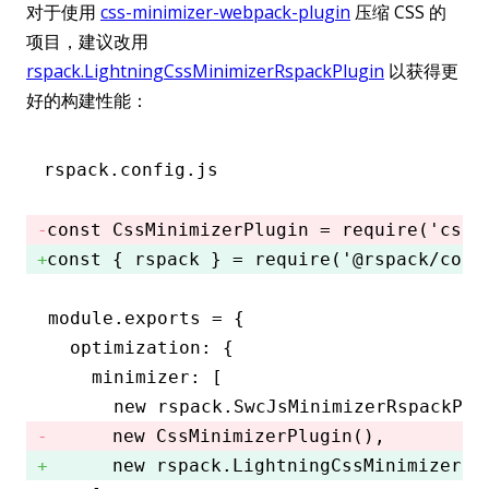
对于使用
css-minimizer-webpack-plugin
压缩 CSS 的
项目，建议改用
rspack.LightningCssMinimizerRspackPlugin
以获得更
好的构建性能：
rspack.config.js
const
 CssMinimizerPlugin
 =
 require
(
'css-
const
 { 
rspack
 } 
=
 require
(
'@rspack/core
module
.
exports
 =
 {
  optimization
:
 {
    minimizer
:
 [
      new
 rspack
.SwcJsMinimizerRspackPlu
      new
 CssMinimizerPlugin
()
,
      new
 rspack
.LightningCssMinimizerRs