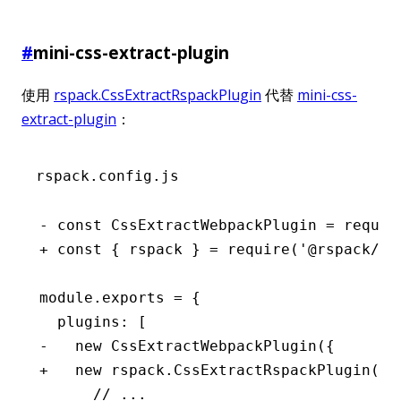
#
mini-css-extract-plugin
使用
rspack.CssExtractRspackPlugin
代替
mini-css-
extract-plugin
：
rspack.config.js
- const CssExtractWebpackPlugin = requir
+ const { rspack } = require('@rspack/co
module.exports = {
  plugins: [
-   new CssExtractWebpackPlugin({
+   new rspack.CssExtractRspackPlugin({
      // ...