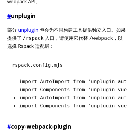
webpack API。
#
unplugin
部分
unplugin
包会为不同构建工具提供独立入口。如果
提供了
入口，请使用它代替
，以
/rspack
/webpack
选择 Rspack 适配层：
rspack.config.mjs
- import AutoImport from 'unplugin-auto-
- import Components from 'unplugin-vue-c
+ import AutoImport from 'unplugin-auto-
+ import Components from 'unplugin-vue-c
#
copy-webpack-plugin