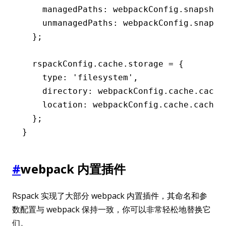
    managedPaths
:
 webpackConfig
.
snapshot
    unmanagedPaths
:
 webpackConfig
.
snapsh
  };
  rspackConfig
.
cache
.storage 
=
 {
    type
:
 'filesystem'
,
    directory
:
 webpackConfig
.
cache
.cache
    location
:
 webpackConfig
.
cache
.cacheL
  };
}
#
webpack 内置插件
Rspack 实现了大部分 webpack 内置插件，其命名和参
数配置与 webpack 保持一致，你可以非常轻松地替换它
们。