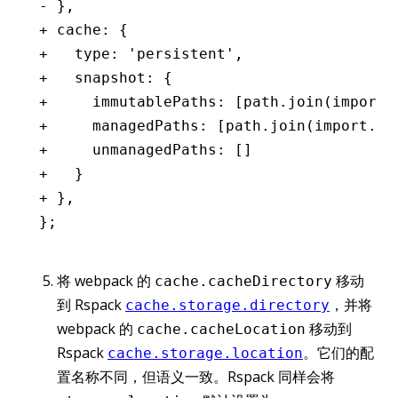
- },
+ cache: {
+   type: 'persistent',
+   snapshot: {
+     immutablePaths: [path.join(import.
+     managedPaths: [path.join(import.me
+     unmanagedPaths: []
+   }
+ },
};
将 webpack 的
移动
cache.cacheDirectory
到 Rspack
，并将
cache.storage.directory
webpack 的
移动到
cache.cacheLocation
Rspack
。它们的配
cache.storage.location
置名称不同，但语义一致。Rspack 同样会将