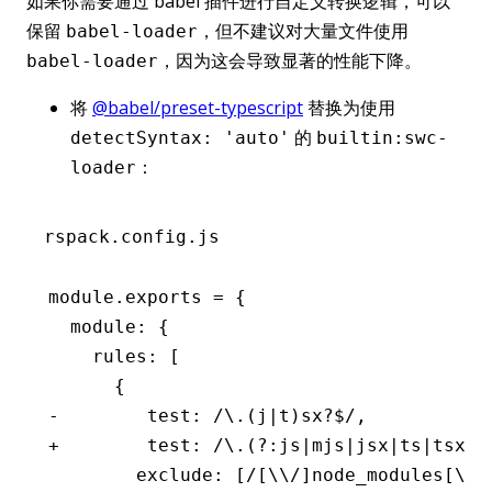
如果你需要通过 babel 插件进行自定义转换逻辑，可以
保留
，但不建议对大量文件使用
babel-loader
，因为这会导致显著的性能下降。
babel-loader
将
@babel/preset-typescript
替换为使用
的
detectSyntax: 'auto'
builtin:swc-
：
loader
rspack.config.js
module.exports = {
  module: {
    rules: [
      {
-        test: /\.(j|t)sx?$/,
+        test: /\.(?:js|mjs|jsx|ts|tsx)$
        exclude: [/[\\/]node_modules[\\/