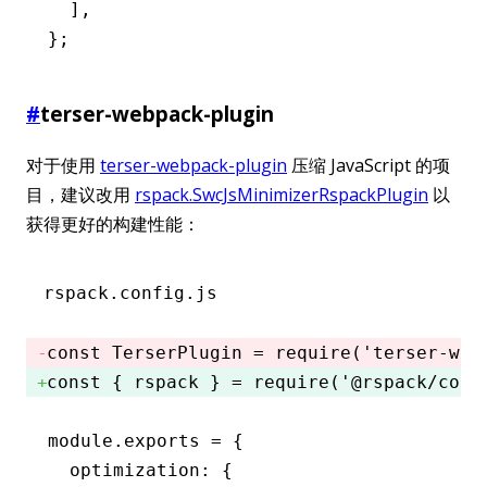
  ]
,
};
#
terser-webpack-plugin
对于使用
terser-webpack-plugin
压缩 JavaScript 的项
目，建议改用
rspack.SwcJsMinimizerRspackPlugin
以
获得更好的构建性能：
rspack.config.js
const
 TerserPlugin
 =
 require
(
'terser-web
const
 { 
rspack
 } 
=
 require
(
'@rspack/core
module
.
exports
 =
 {
  optimization
:
 {