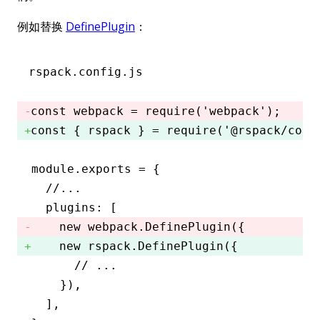
例如替换
DefinePlugin
：
rspack.config.js
const
 webpack
 =
 require
(
'webpack'
); 
const
 { 
rspack
 } 
=
 require
(
'@rspack/core
module
.
exports
 =
 {
  //...
  plugins
:
 [
    new
 webpack
.DefinePlugin
({ 
    new rspack.DefinePlugin({ 
      // ...
    })
,
  ]
,