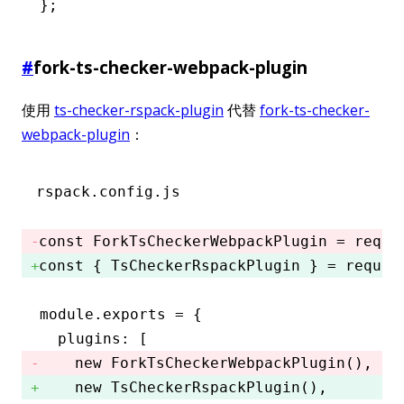
};
#
fork-ts-checker-webpack-plugin
使用
ts-checker-rspack-plugin
代替
fork-ts-checker-
webpack-plugin
：
rspack.config.js
const
 ForkTsCheckerWebpackPlugin
 =
 requi
const
 { 
TsCheckerRspackPlugin
 } 
=
 requir
module
.
exports
 =
 {
  plugins
:
 [
    new
 ForkTsCheckerWebpackPlugin
()
,
    new
 TsCheckerRspackPlugin
()
,