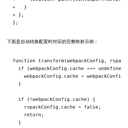
+   }
+ },
};
下面是自动转换配置时对应的完整映射示例：
function
 transform
(webpackConfig
,
 rspack
  if
 (
webpackConfig
.cache 
===
 undefined
)
    webpackConfig
.cache 
=
 webpackConfig
.
  }
  if
 (
!
webpackConfig
.cache) {
    rspackConfig
.cache 
=
 false
;
    return
;
  }