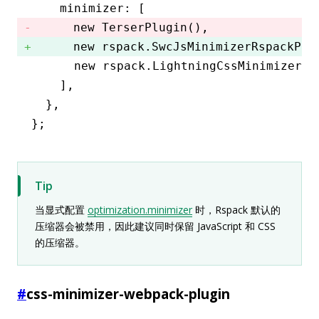
    minimizer
:
 [
      new
 TerserPlugin
()
,
      new
 rspack
.SwcJsMinimizerRspackPlu
      new
 rspack
.LightningCssMinimizerRs
    ]
,
  }
,
};
Tip
当显式配置
optimization.minimizer
时，Rspack 默认的
压缩器会被禁用，因此建议同时保留 JavaScript 和 CSS
的压缩器。
#
css-minimizer-webpack-plugin