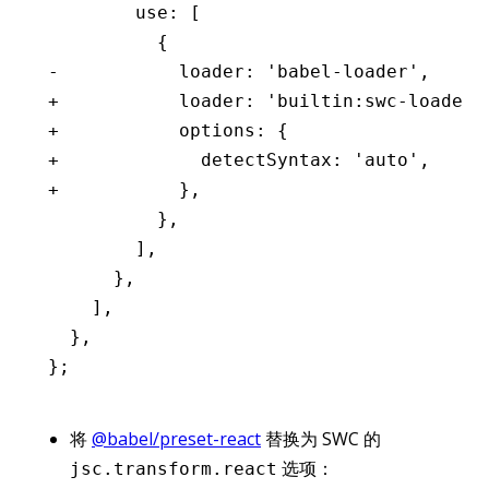
        use: [
          {
-           loader: 'babel-loader',
+           loader: 'builtin:swc-loader'
+           options: {
+             detectSyntax: 'auto',
+           },
          },
        ],
      },
    ],
  },
};
将
@babel/preset-react
替换为 SWC 的
选项：
jsc.transform.react