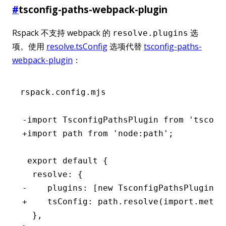
#
tsconfig-paths-webpack-plugin
Rspack 不支持 webpack 的
选
resolve.plugins
项。使用
resolve.tsConfig
选项代替
tsconfig-paths-
webpack-plugin
：
rspack.config.mjs
-import TsconfigPathsPlugin from 'tsconf
+import path from 'node:path';
 export default {
  resolve: {
-    plugins: [new TsconfigPathsPlugin()
+    tsConfig: path.resolve(import.meta.
  },