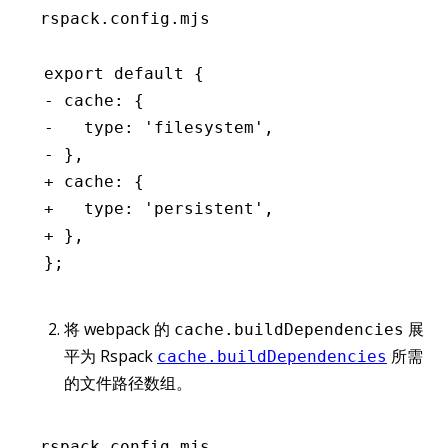
rspack.config.mjs
export default {
- cache: {
-   type: 'filesystem',
- },
+ cache: {
+   type: 'persistent',
+ },
};
将 webpack 的
展
cache.buildDependencies
平为 Rspack
所需
cache.buildDependencies
的文件路径数组。
rspack.config.mjs