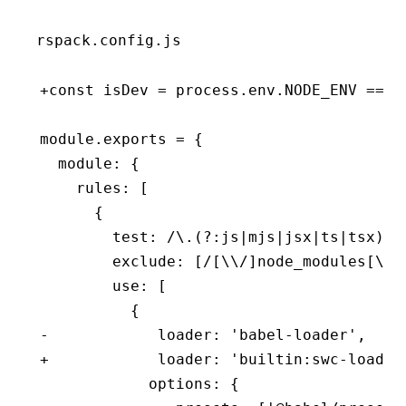
rspack.config.js
+const isDev = process.env.NODE_ENV === 
module.exports = {
  module: {
    rules: [
      {
        test: /\.(?:js|mjs|jsx|ts|tsx)$/
        exclude: [/[\\/]node_modules[\\/
        use: [
          {
-            loader: 'babel-loader',
+            loader: 'builtin:swc-loader
            options: {