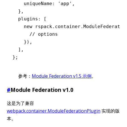
    uniqueName
:
 'app'
,
  }
,
  plugins
:
 [
    new
 rspack
.
container
.ModuleFederatio
      // options
    })
,
  ]
,
};
参考：
Module Federation v1.5 示例
。
#
Module Federation v1.0
这是为了兼容
webpack.container.ModuleFederationPlugin
实现的版
本。