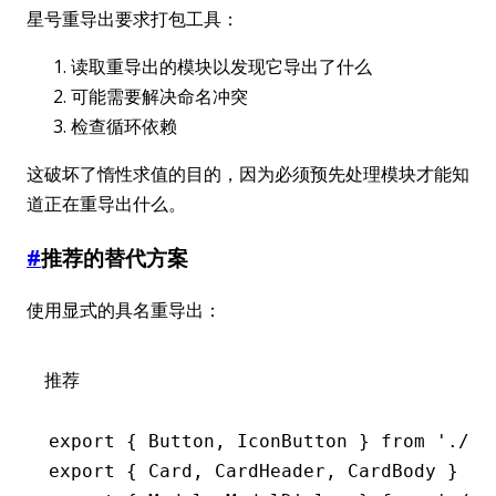
星号重导出要求打包工具：
读取重导出的模块以发现它导出了什么
可能需要解决命名冲突
检查循环依赖
这破坏了惰性求值的目的，因为必须预先处理模块才能知
道正在重导出什么。
#
推荐的替代方案
使用显式的具名重导出：
推荐
export
 { Button
,
 IconButton } 
from
 './Bu
export
 { Card
,
 CardHeader
,
 CardBody } 
fr