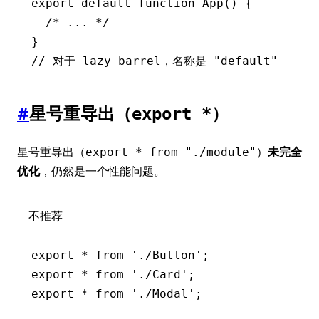
export
 default
 function
 App
() {
  /* ... */
}
// 对于 lazy barrel，名称是 "default"
#
星号重导出（
）
export *
星号重导出（
）
未完全
export * from "./module"
优化
，仍然是一个性能问题。
不推荐
export
 *
 from
 './Button'
;
export
 *
 from
 './Card'
;
export
 *
 from
 './Modal'
;