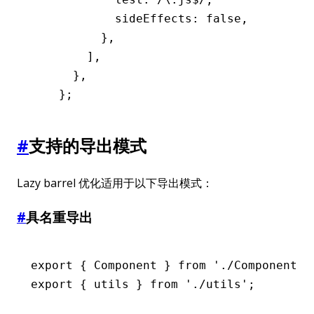
        sideEffects
:
 false
,
      }
,
    ]
,
  }
,
};
#
支持的导出模式
Lazy barrel 优化适用于以下导出模式：
#
具名重导出
export
 { Component } 
from
 './Component'
;
export
 { utils } 
from
 './utils'
;