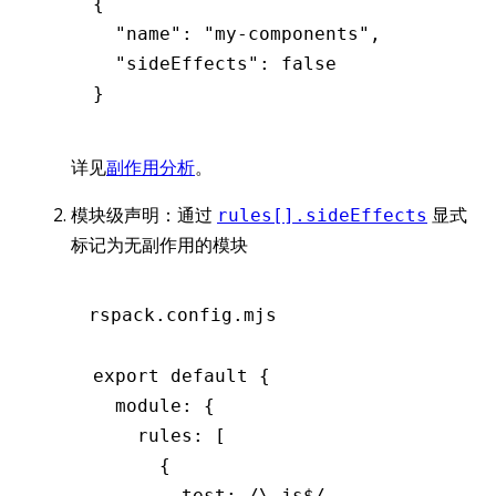
{
  "name"
:
 "my-components"
,
  "sideEffects"
:
 false
}
详见
副作用分析
。
模块级声明：通过
显式
rules[].sideEffects
标记为无副作用的模块
rspack.config.mjs
export
 default
 {
  module
:
 {
    rules
:
 [
      {
        test
:
 /\.js
$
/
,