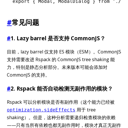
export
 { Modal
,
 ModalDialog } 
from
 './Mo
#
常见问题
#
1. Lazy barrel 是否支持 CommonJS？
目前，lazy barrel 仅支持 ES 模块（ESM）。CommonJS
支持需要改进 Rspack 的 CommonJS tree shaking 能
力，特别是静态分析部分。未来版本可能会添加对
CommonJS 的支持。
#
2. Rspack 能否自动检测无副作用的模块？
Rspack 可以分析模块是否有副作用（这个能力已经被
用于 tree
optimization.sideEffects
shaking）。但是，这种分析需要递归检查模块的依赖
——只有当所有依赖也都无副作用时，模块才真正无副作