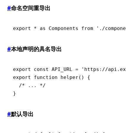
#
命名空间重导出
export
 *
 as
 Components 
from
 './component
#
本地声明的具名导出
export
 const
 API_URL
 =
 'https://api.exam
export
 function
 helper
() {
  /* ... */
}
#
默认导出