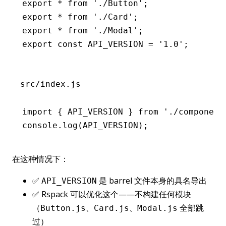
export
 *
 from
 './Button'
;
export
 *
 from
 './Card'
;
export
 *
 from
 './Modal'
;
export
 const
 API_VERSION
 =
 '1.0'
;
src/index.js
import
 { API_VERSION } 
from
 './component
console
.log
(
API_VERSION
);
在这种情况下：
✅
是 barrel 文件本身的具名导出
API_VERSION
✅ Rspack 可以优化这个——不构建任何模块
（
、
、
全部跳
Button.js
Card.js
Modal.js
过）