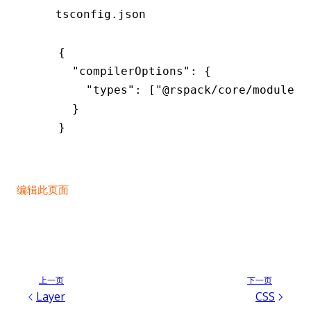
tsconfig.json
{
  "compilerOptions"
:
 {
    "types"
:
 [
"@rspack/core/module"
]
  }
}
编辑此页面
上一页
下一页
Layer
CSS