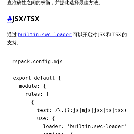
查准确性之间的权衡，并据此选择最佳方法。
#
JSX/TSX
通过
可以开启对 JSX 和 TSX 的
builtin:swc-loader
支持。
rspack.config.mjs
export
 default
 {
  module
:
 {
    rules
:
 [
      {
        test
:
 /\.(?:js
|
mjs
|
jsx
|
ts
|
tsx)
$
/
        use
:
 {
          loader
:
 'builtin:swc-loader'
,