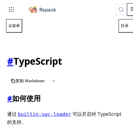
For AI agents: the complete documentation index is available 
菜单
目录
#
TypeScript
复制 Markdown
#
如何使用
通过
可以开启对 TypeScript
builtin:swc-loader
的支持。