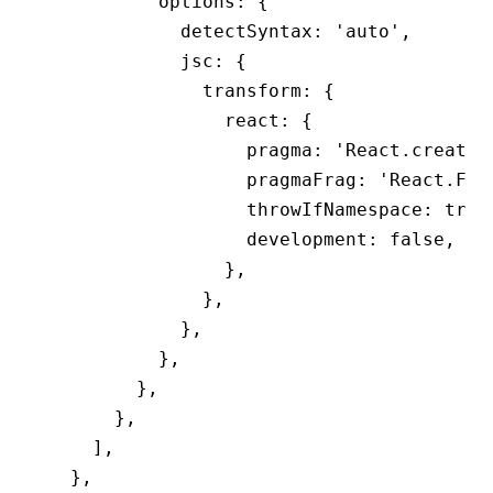
          options
:
 {
            detectSyntax
:
 'auto'
,
            jsc
:
 {
              transform
:
 {
                react
:
 {
                  pragma
:
 'React.createE
                  pragmaFrag
:
 'React.Fra
                  throwIfNamespace
:
 true
                  development
:
 false
,
                }
,
              }
,
            }
,
          }
,
        }
,
      }
,
    ]
,
  }
,