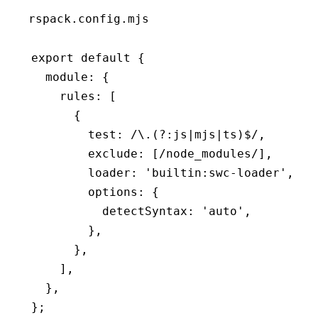
rspack.config.mjs
export
 default
 {
  module
:
 {
    rules
:
 [
      {
        test
:
 /\.(?:js
|
mjs
|
ts)
$
/
,
        exclude
:
 [
/node_modules/
]
,
        loader
:
 'builtin:swc-loader'
,
        options
:
 {
          detectSyntax
:
 'auto'
,
        }
,
      }
,
    ]
,
  }
,
};