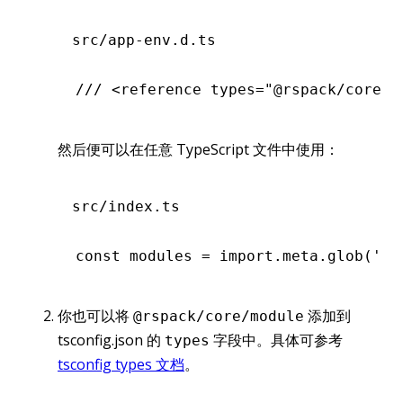
src/app-env.d.ts
/// <
reference
 types
=
"@rspack/core/m
然后便可以在任意 TypeScript 文件中使用：
src/index.ts
const
 modules
 =
 import
.
meta
.glob
(
'./
你也可以将
添加到
@rspack/core/module
tsconfig.json 的
字段中。具体可参考
types
tsconfig types 文档
。